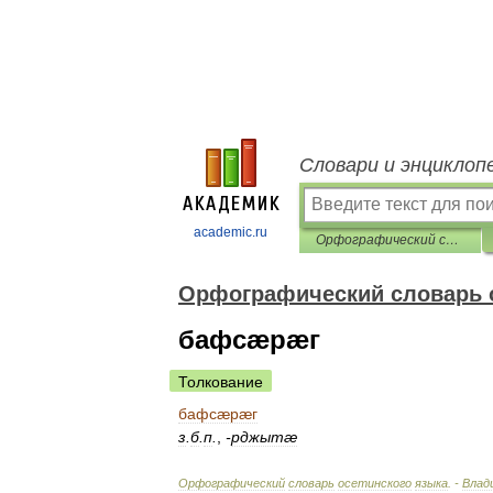
Словари и энциклоп
academic.ru
Орфографический словарь осетинского языка
Орфографический словарь о
бафсæрæг
Толкование
бафсæрæг
з
.
б
.
п
.
,
-
рджытæ
Орфографический
словарь
осетинского
языка
. -
Влади