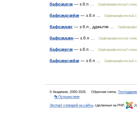
бафсæдгæ
— з.б.п …
Орфографический слова
бафсæдгæйæ
— з.б.п …
Орфографический с
бафсæдæг
— з.б.п., дджытæ …
Орфографич
бафсæдæн
— з.б.п …
Орфографический слова
бафсæргæ
— з.б.п …
Орфографический слова
бафсæргæйæ
— з.б.п …
Орфографический с
© Академик, 2000-2026
Обратная связь:
Техподдерж
👣 Путешествия
Экспорт словарей на сайты
, сделанные на PHP,
Jo