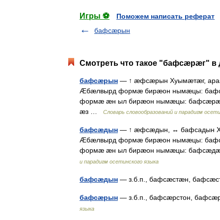
Игры ⚽
Поможем написать реферат
бафсæрын
Смотреть что такое "бафсæрæг" в 
бафсæрын
— ↑ æфсæрын Хуымæтæг, араз
Æбæлвырд формæ бирæон нымæцы: баф
формæ æн ыл бирæон нымæцы: бафсæрæн
æз …
Словарь словообразований и парадигм осети
бафсæдын
— ↑ æфсæдын, ↔ бафсадын Ху
Æбæлвырд формæ бирæон нымæцы: баф
формæ æн ыл бирæон нымæцы: бафсæдæ
и парадигм осетинского языка
бафсæдын
— з.б.п., бафсæстæн, бафс
бафсæрын
— з.б.п., бафсæрстон, баф
языка