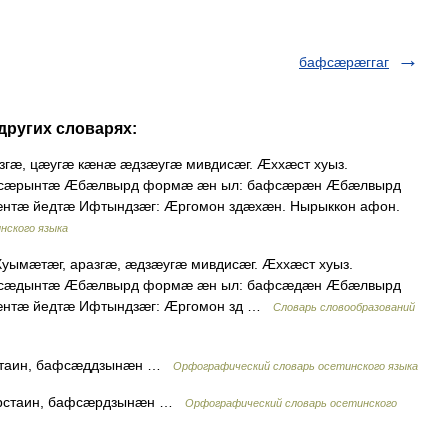
бафсæрæггаг
других словарях:
гæ, цæугæ кæнæ æдзæугæ мивдисæг. Æххæст хуыз.
сæрынтæ Æбæлвырд формæ æн ыл: бафсæрæн Æбæлвырд
тæ йедтæ Ифтындзæг: Æргомон здæхæн. Нырыккон афон.
нского языка
ымæтæг, аразгæ, æдзæугæ мивдисæг. Æххæст хуыз.
сæдынтæ Æбæлвырд формæ æн ыл: бафсæдæн Æбæлвырд
нтæ йедтæ Ифтындзæг: Æргомон зд …
Словарь словообразований
æстаин, бафсæддзынæн …
Орфографический словарь осетинского языка
сæрстаин, бафсæрдзынæн …
Орфографический словарь осетинского