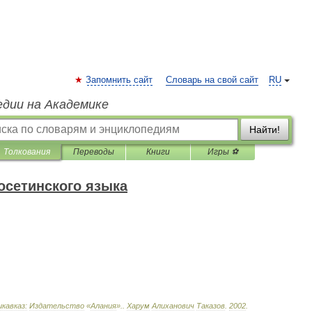
Запомнить сайт
Словарь на свой сайт
RU
едии на Академике
Найти!
Толкования
Переводы
Книги
Игры ⚽
сетинского языка
кавказ:
Издательство
«
Алания
».
.
Харум
Алиханович
Таказов
.
2002
.